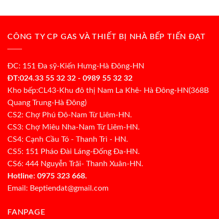
CÔNG TY CP GAS VÀ THIẾT BỊ NHÀ BẾP TIẾN ĐẠT
ĐC: 151 Đa sỹ-Kiến Hưng-Hà Đông-HN
ĐT:024.33 55 32 32 - 0989 55 32 32
Kho bếp:CL43-Khu đô thị Nam La Khê- Hà Đông-HN(368B
Quang Trung-Hà Đông)
CS2: Chợ Phú Đô-Nam Từ Liêm-HN.
CS3: Chợ Miêu Nha-Nam Từ Liêm-HN.
CS4: Cạnh Cầu Tó - Thanh Trì - HN.
CS5: 151 Pháo Đài Láng-Đống Đa-HN.
CS6: 444 Nguyễn Trãi- Thanh Xuân-HN.
Hotline: 0975 323 668.
Email: Beptiendat@gmail.com
FANPAGE