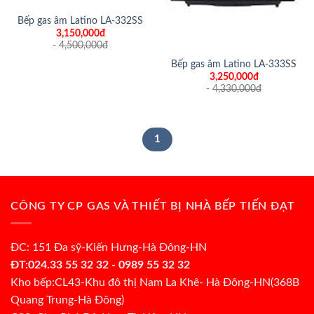
Bếp gas âm Latino LA-332SS
3,150,000đ
-
4,500,000
đ
Bếp gas âm Latino LA-333SS
3,250,000đ
-
4,330,000
đ
1
CÔNG TY CP GAS VÀ THIẾT BỊ NHÀ BẾP TIẾN ĐẠT
ĐC: 151 Đa sỹ-Kiến Hưng-Hà Đông-HN
ĐT:024.33 55 32 32 - 0989 55 32 32
Kho bếp:CL43-Khu đô thị Nam La Khê- Hà Đông-HN(368B
Quang Trung-Hà Đông)