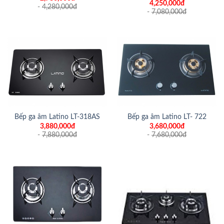
4,250,000đ
-
4,280,000
đ
-
7,080,000
đ
Bếp ga âm Latino LT-318AS
Bếp ga âm Latino LT- 722
3,880,000đ
3,680,000đ
-
7,880,000
đ
-
7,680,000
đ