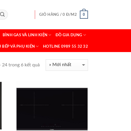
0
GIỎ HÀNG /
0
Đ/M2
BÌNH GAS VÀ LINH KIỆN
ĐỒ GIA DỤNG
Ủ BẾP VÀ PHỤ KIỆN
HOTLINE 0989 55 32 32
- 24 trong 6 kết quả
+