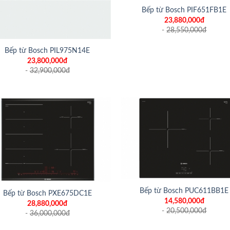
Bếp từ Bosch PIF651FB1E
23,880,000đ
-
28,550,000
đ
Bếp từ Bosch PIL975N14E
23,800,000đ
-
32,900,000
đ
+
Bếp từ Bosch PUC611BB1E
Bếp từ Bosch PXE675DC1E
14,580,000đ
28,880,000đ
-
20,500,000
đ
-
36,000,000
đ