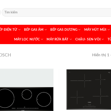
ẾP ĐIỆN TỪ
BẾP GAS ÂM
BẾP GAS DƯƠNG
MÁY HÚT MÙI
MÁY LỌC NƯỚC
MÁY RỬA BÁT
CHẬU- SEN-VÒI
T
BOSCH
Hiển thị 1 
+