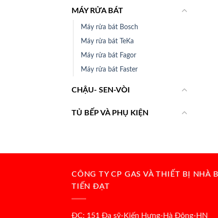
MÁY RỬA BÁT
Máy rửa bát Bosch
Máy rửa bát TeKa
Máy rửa bát Fagor
Máy rửa bát Faster
CHẬU- SEN-VÒI
TỦ BẾP VÀ PHỤ KIỆN
CÔNG TY CP GAS VÀ THIẾT BỊ NHÀ 
TIẾN ĐẠT
ĐC: 151 Đa sỹ-Kiến Hưng-Hà Đông-HN