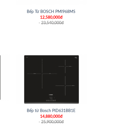
Bếp Từ BOSCH PMI968MS
12,580,000đ
-
23,540,000
đ
+
Bếp từ Bosch PID631BB1E
14,880,000đ
-
25,900,000
đ