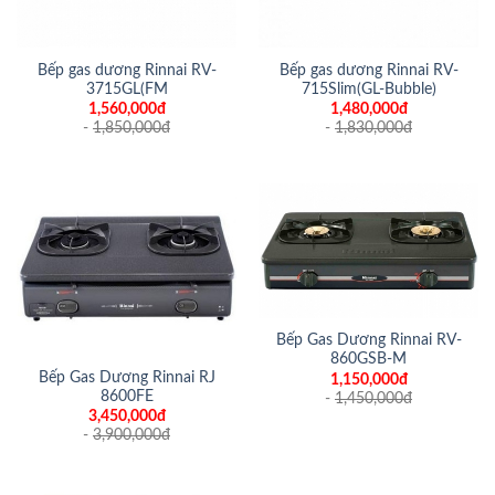
Bếp gas dương Rinnai RV-
Bếp gas dương Rinnai RV-
3715GL(FM
715Slim(GL-Bubble)
1,560,000đ
1,480,000đ
-
1,850,000
đ
-
1,830,000
đ
Bếp Gas Dương Rinnai RV-
860GSB-M
Bếp Gas Dương Rinnai RJ
1,150,000đ
8600FE
-
1,450,000
đ
3,450,000đ
-
3,900,000
đ