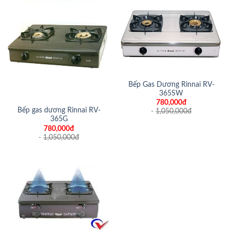
Bếp Gas Dương Rinnai RV-
365SW
780,000đ
Bếp gas dương Rinnai RV-
-
1,050,000
đ
365G
780,000đ
-
1,050,000
đ