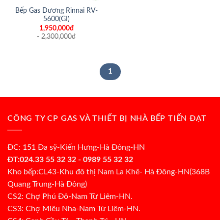
Bếp Gas Dương Rinnai RV-
5600(GI)
1,950,000đ
-
2,300,000
đ
1
CÔNG TY CP GAS VÀ THIẾT BỊ NHÀ BẾP TIẾN ĐẠT
ĐC: 151 Đa sỹ-Kiến Hưng-Hà Đông-HN
ĐT:024.33 55 32 32 - 0989 55 32 32
Kho bếp:CL43-Khu đô thị Nam La Khê- Hà Đông-HN(368B
Quang Trung-Hà Đông)
CS2: Chợ Phú Đô-Nam Từ Liêm-HN.
CS3: Chợ Miêu Nha-Nam Từ Liêm-HN.