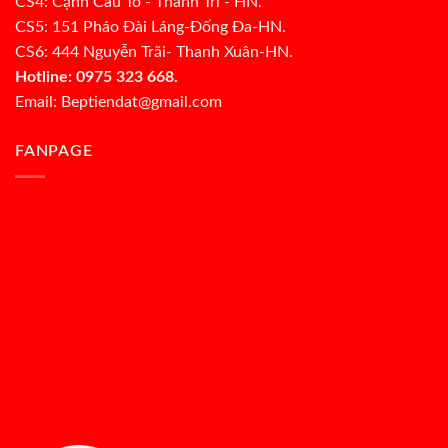
CS4: Cạnh Cầu Tó - Thanh Trì - HN.
CS5: 151 Pháo Đài Láng-Đống Đa-HN.
CS6: 444 Nguyễn Trãi- Thanh Xuân-HN.
Hotline: 0975 323 668.
Email: Beptiendat@gmail.com
FANPAGE