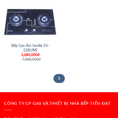
Bếp Gas Âm Sevilla SV-
228LINE
3,680,000đ
-
7,880,000
đ
1
CÔNG TY CP GAS VÀ THIẾT BỊ NHÀ BẾP TIẾN ĐẠT