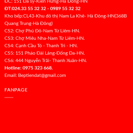
ĐC: 151 Đa sỹ-Kiến Hưng-Hà Đông-HN
ĐT:024.33 55 32 32 - 0989 55 32 32
Kho bếp:CL43-Khu đô thị Nam La Khê- Hà Đông-HN(368B
Quang Trung-Hà Đông)
CS2: Chợ Phú Đô-Nam Từ Liêm-HN.
CS3: Chợ Miêu Nha-Nam Từ Liêm-HN.
CS4: Cạnh Cầu Tó - Thanh Trì - HN.
CS5: 151 Pháo Đài Láng-Đống Đa-HN.
CS6: 444 Nguyễn Trãi- Thanh Xuân-HN.
Hotline: 0975 323 668.
Email: Beptiendat@gmail.com
FANPAGE