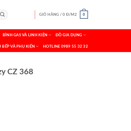
0
GIỎ HÀNG /
0
Đ/M2
BÌNH GAS VÀ LINH KIỆN
ĐỒ GIA DỤNG
Ủ BẾP VÀ PHỤ KIỆN
HOTLINE 0989 55 32 32
zy CZ 368