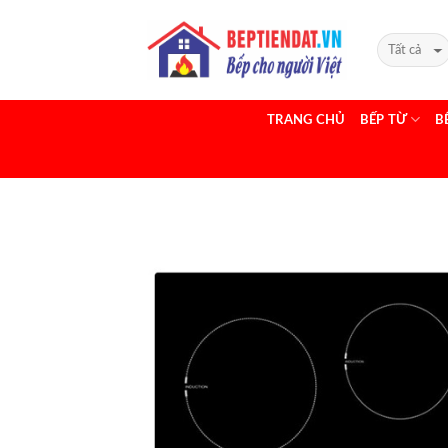
TRANG CHỦ
BẾP TỪ
B