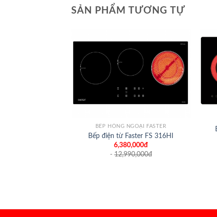
SẢN PHẨM TƯƠNG TỰ
+
+
BẾP HỒNG NGOẠI FASTER
Bếp điện từ Faster FS 316HI
6,380,000đ
-
12,990,000
đ