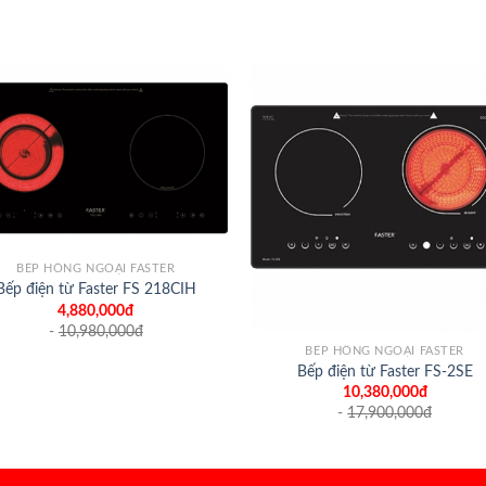
BẾP HỒNG NGOẠI FASTER
Bếp điện từ Faster FS 218CIH
4,880,000đ
+
-
10,980,000
đ
BẾP HỒNG NGOẠI FASTER
Bếp điện từ Faster FS-2SE
10,380,000đ
-
17,900,000
đ