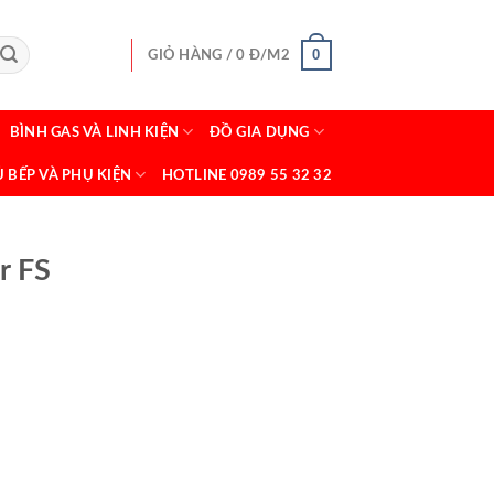
0
GIỎ HÀNG /
0
Đ/M2
BÌNH GAS VÀ LINH KIỆN
ĐỒ GIA DỤNG
Ủ BẾP VÀ PHỤ KIỆN
HOTLINE 0989 55 32 32
r FS