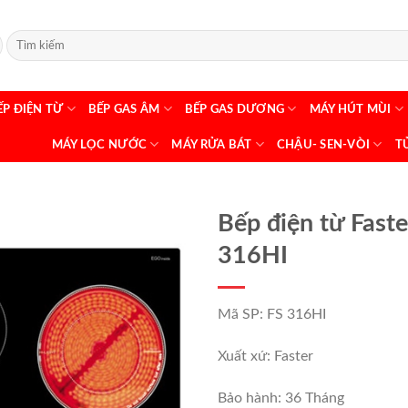
ẾP ĐIỆN TỪ
BẾP GAS ÂM
BẾP GAS DƯƠNG
MÁY HÚT MÙI
MÁY LỌC NƯỚC
MÁY RỬA BÁT
CHẬU- SEN-VÒI
T
Bếp điện từ Faste
316HI
Mã SP: FS 316HI
Xuất xứ: Faster
Bảo hành: 36 Tháng