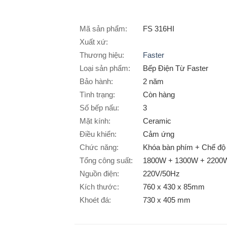
Mã sản phẩm:
FS 316HI
Xuất xứ:
Thương hiệu:
Faster
Loại sản phẩm:
Bếp Điện Từ Faster
Bảo hành:
2 năm
Tình trạng:
Còn hàng
Số bếp nấu:
3
Mặt kính:
Ceramic
Điều khiển:
Cảm ứng
Chức năng:
Khóa bàn phím + Chế độ 
Tổng công suất:
1800W + 1300W + 2200
Nguồn điện:
220V/50Hz
Kích thước:
760 x 430 x 85mm
Khoét đá:
730 x 405 mm